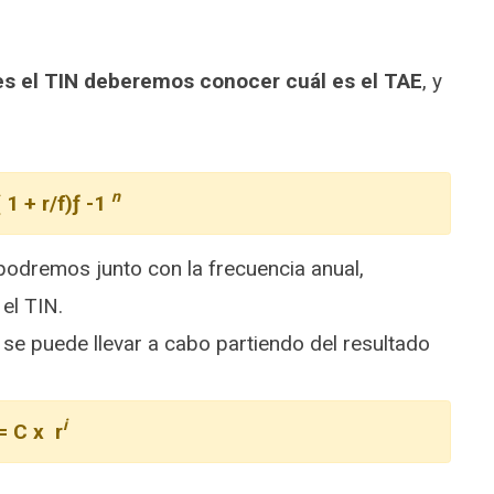
es el TIN deberemos conocer cuál es el TAE
, y
n
 1 + r/f)ƒ -1
podremos junto con la frecuencia anual,
el TIN.
se puede llevar a cabo partiendo del resultado
i
 = C x r