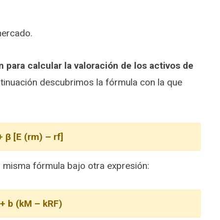
mercado.
para calcular la valoración de los activos de
ntinuación descubrimos la fórmula con la que
 + β [E (rm) – rf]
a misma fórmula bajo otra expresión:
 + b (kM – kRF)