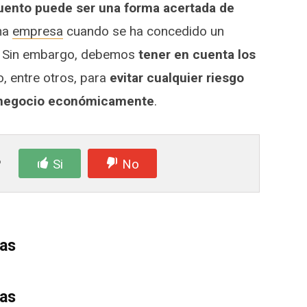
uento puede ser una forma acertada de
na
empresa
cuando se ha concedido un
te. Sin embargo, debemos
tener en cuenta los
 entre otros, para
evitar cualquier riesgo
o negocio económicamente
.
?
Si
No
das
das