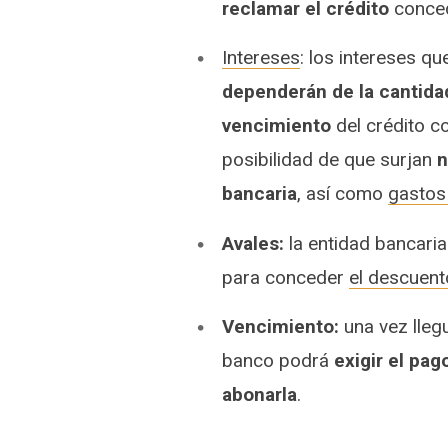
reclamar el crédito
conce
Intereses
: los intereses qu
dependerán de la cantidad
vencimiento
del crédito c
posibilidad de que surjan
n
bancaria
, así como
gastos
Avales:
la entidad bancaria
para conceder
el descuent
Vencimiento:
una vez llegu
banco podrá
exigir el pag
abonarla
.