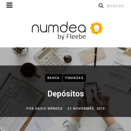
Buscar
por:
BANCA
FINANZAS
Depósitos
POR
DAVID MÉNDEZ
21 NOVIEMBRE, 2019