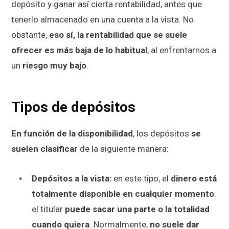
depósito y ganar así cierta rentabilidad, antes que
tenerlo almacenado en una cuenta a la vista. No
obstante,
eso sí, la rentabilidad que se suele
ofrecer es más baja de lo habitual
, al enfrentarnos a
un
riesgo muy bajo
.
Tipos de depósitos
En función de la disponibilidad
, los depósitos
se
suelen clasificar
de la siguiente manera:
Depósitos a la vista:
en este tipo, el
dinero está
totalmente disponible en cualquier momento
:
el titular
puede sacar una parte o la totalidad
cuando quiera
. Normalmente,
no suele dar