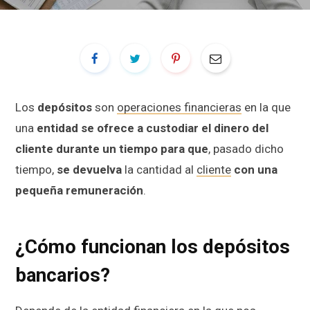
Los
depósitos
son
operaciones financieras
en la que
una
entidad se ofrece a custodiar el dinero del
cliente durante un tiempo para que
, pasado dicho
tiempo,
se devuelva
la cantidad al
cliente
con una
pequeña remuneración
.
¿Cómo funcionan los depósitos
bancarios?