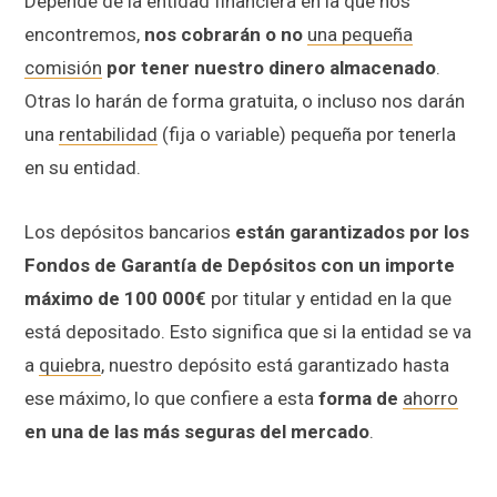
Depende de la entidad financiera en la que nos
encontremos,
nos cobrarán o no
una pequeña
comisión
por tener nuestro dinero almacenado
.
Otras lo harán de forma gratuita, o incluso nos darán
una
rentabilidad
(fija o variable) pequeña por tenerla
en su entidad.
Los depósitos bancarios
están garantizados por los
Fondos de Garantía de Depósitos con un importe
máximo de 100 000€
por titular y entidad en la que
está depositado. Esto significa que si la entidad se va
a
quiebra
, nuestro depósito está garantizado hasta
ese máximo, lo que confiere a esta
forma de
ahorro
en una de las más seguras del mercado
.