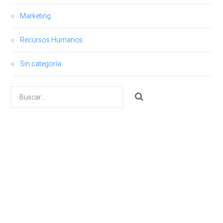
Marketing
Recursos Humanos
Sin categoría
Buscar
por: