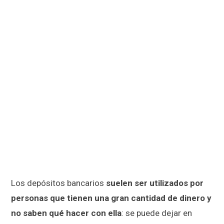
Los depósitos bancarios
suelen ser utilizados por
personas que tienen una gran cantidad de dinero y
no saben qué hacer con ella
: se puede dejar en