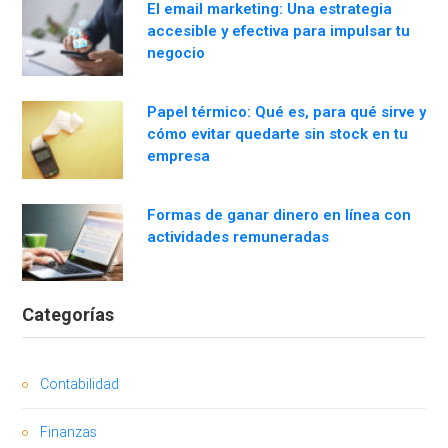
El email marketing: Una estrategia
accesible y efectiva para impulsar tu
negocio
Papel térmico: Qué es, para qué sirve y
cómo evitar quedarte sin stock en tu
empresa
Formas de ganar dinero en línea con
actividades remuneradas
Categorías
Contabilidad
Finanzas