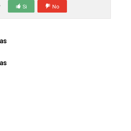
?
Si
No
das
das