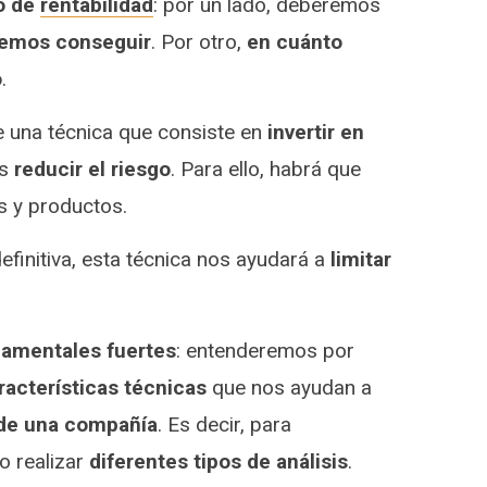
vo de
rentabilidad
: por un lado, deberemos
demos conseguir
. Por otro,
en cuánto
o
.
e una técnica que consiste en
invertir en
es
reducir el riesgo
. Para ello, habrá que
s y productos.
efinitiva, esta técnica nos ayudará a
limitar
damentales fuertes
: entenderemos por
racterísticas técnicas
que nos ayudan a
l de una compañía
. Es decir, para
o realizar
diferentes tipos de análisis
.