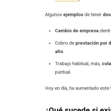
Algunos
ejemplos
de tener
dos
Cambio de empresa
dentr
Cobro de
prestación por 
año
.
Trabajo habitual, más,
col
puntual.
Hoy en día, ha aumentado este t
¿Qué sucede si ex