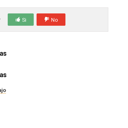
?
Si
No
das
das
ajo