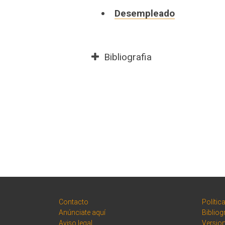
Desempleado
Bibliografia
Contacto
Polític
Anúnciate aquí
Bibliog
Aviso legal
Versio